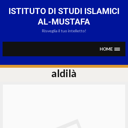
Skip
to
ISTITUTO DI STUDI ISLAMICI
content
AL-MUSTAFA
Risveglia il tuo intelletto!
HOME
aldilà